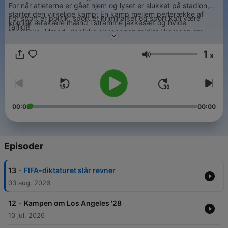
For når atleterne er gået hjem og lyset er slukket på stadion,
starter den virkelige kamp: En kamp mellem perlerække af
For sport er politik, sport er kriminalitet og sport kan være
komisk ærekære mænd i stramme jakkesæt og hvide
farligt!
tennissko. Mænd, der ikke skyr nogen midler i kampen om
penge, prestige og personlig magt. Også selvom det gør dem
til kriminelle. Også selvom der er nogen der dør.
1
x
Jan Jensen og Emil Rothstein fortæller nogen af de mest
Lydstyrke
absurde historier fra sportens skyggeverden, hvor
efterretningsagenter, toppolitikere, oliemillardærer,
krigsforbrydere og kriminelle blander blod bag en facade af
sport.
00:00
00:00
Episoder
-
13
FIFA-diktaturet slår revner
03 aug. 2026
-
12
Kampen om Los Angeles '28
10 jul. 2026