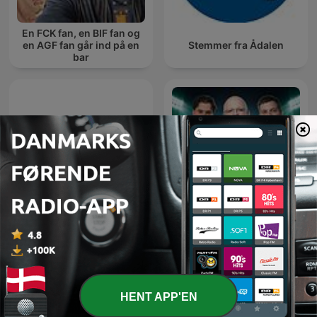
En FCK fan, en BIF fan og
en AGF fan går ind på en
Stemmer fra Ådalen
bar
Stammplatz – Fußball
Vores Liga
News täglich
HENT APP'EN