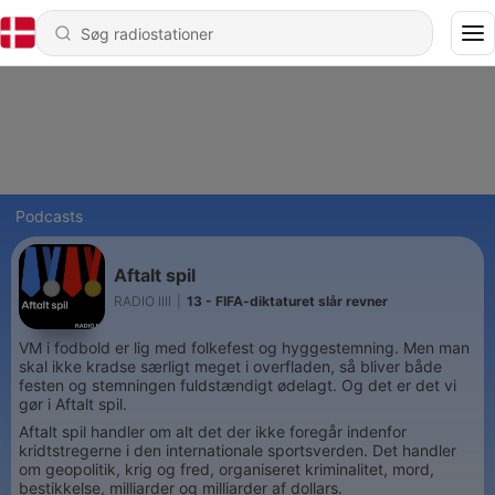
Podcasts
Aftalt spil
RADIO IIII
|
13 - FIFA-diktaturet slår revner
VM i fodbold er lig med folkefest og hyggestemning. Men man
skal ikke kradse særligt meget i overfladen, så bliver både
festen og stemningen fuldstændigt ødelagt. Og det er det vi
gør i Aftalt spil.
Aftalt spil handler om alt det der ikke foregår indenfor
kridtstregerne i den internationale sportsverden. Det handler
om geopolitik, krig og fred, organiseret kriminalitet, mord,
bestikkelse, milliarder og milliarder af dollars.