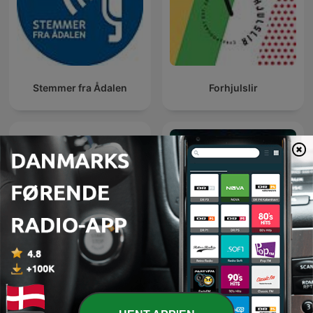
Stemmer fra Ådalen
Forhjulslir
Stammplatz – Fußball
Vores Liga
News täglich