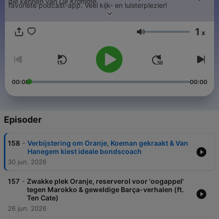
die kennen van
De Kromme
.
favoriete podcast-app. Veel kijk- en luisterplezier!
1
x
Lydstyrke
00:00
00:00
Episoder
-
158
Verbijstering om Oranje, Koeman gekraakt & Van
Hanegem kiest ideale bondscoach
30 jun. 2026
-
157
Zwakke plek Oranje, reserverol voor 'oogappel'
tegen Marokko & geweldige Barça-verhalen (ft.
Ten Cate)
26 jun. 2026