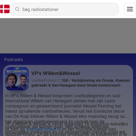
Podcasts
VP's Willem&Wessel
VoetbalPrimeur
|
158 - Verbijstering om Oranje, Koeman
gekraakt & Van Hanegem kiest ideale bondscoach
In VP's
Willem & Wessel
bespreekt voetballegende en oud-
international Willem van Hanegem samen met zijn vaste
compagnon en gewaardeerd journalist Wessel Penning het
meest opvallende voetbalnieuws. Vanuit het iconische decor
van De Kuip blikken Willem & Wessel elke maandag terug op
het afgelopen voetbalweekend en vooruit naar de
VP's Willem & Wessel is vanaf maandag 18 augustus wekelijks
voetbalweek die komen gaat. Met scherpe analyses,
te zien op
VoetbalPrimeur.nl
en het YouTube-kanaal van
persoonlijke anekdotes en de uitgesproken mening zoals we
VoetbalPrimeur. En de podcast is natuurlijk te beluisteren in je