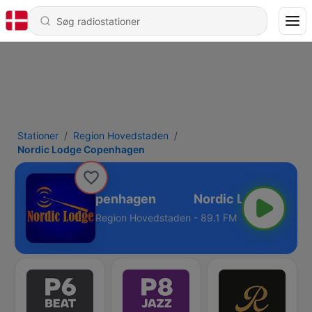
Stationer
Region Hovedstaden
Nordic Lodge Copenhagen
ordic Lodge Copenhagen
Region Hovedstaden - 89.1 FM