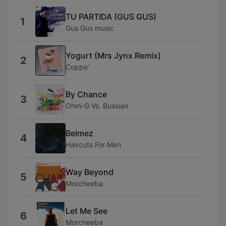
TU PARTIDA (GUS GUS)
1
Gus Gus music
Yogurt (Mrs Jynx Remix)
2
Coppe'
By Chance
3
Ohm-G Vs. Bussian
Belmez
4
Haircuts For Men
Way Beyond
5
Morcheeba
Let Me See
6
Morcheeba