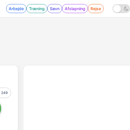
Arbejde
Træning
Søvn
Afslapning
Rejse
249