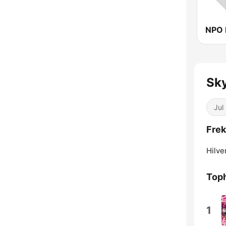
NPO 
Sky
Jul
Frek
Hilve
Toph
1