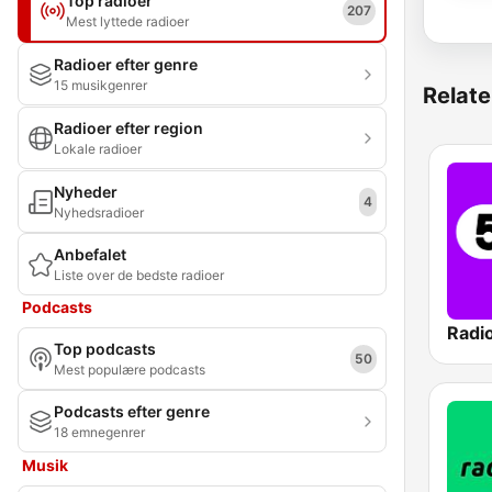
Top radioer
207
Mest lyttede radioer
Radioer efter genre
15 musikgenrer
Relate
Radioer efter region
Lokale radioer
Nyheder
4
Nyhedsradioer
Anbefalet
Liste over de bedste radioer
Podcasts
Radi
Top podcasts
50
Mest populære podcasts
Podcasts efter genre
18 emnegenrer
Musik