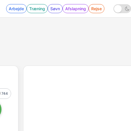
Arbejde
Træning
Søvn
Afslapning
Rejse
744