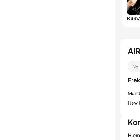
Kuma
AIR
Ny
Frek
Mumb
New D
Kon
Hjem