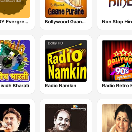
GOLDY Evergreen
Bollywood Gaane Purane
Non Stop Hin
ividh Bharati
Radio Namkin