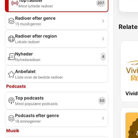
Top radioer
207
Mest lyttede radioer
Radioer efter genre
15 musikgenrer
Relate
Radioer efter region
Lokale radioer
Nyheder
4
Nyhedsradioer
Anbefalet
Liste over de bedste radioer
Podcasts
Top podcasts
50
Mest populære podcasts
Podcasts efter genre
18 emnegenrer
Musik