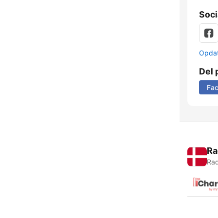
Soci
Opdat
Del 
Fa
Ra
Rad