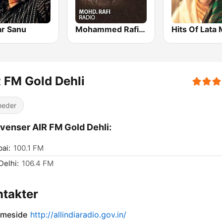
r Sanu
Mohammed Rafi Radio
 FM Gold Dehli
heder
venser AIR FM Gold Dehli:
ai:
100.1 FM
elhi:
106.4 FM
takter
meside
http://allindiaradio.gov.in/