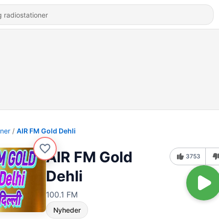
oner
AIR FM Gold Dehli
AIR FM Gold
3753
Dehli
100.1 FM
Nyheder