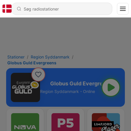
Stationer
Region Syddanmark
Globus Guld Evergreens
d Evergreens
Region Syddanmark - Online