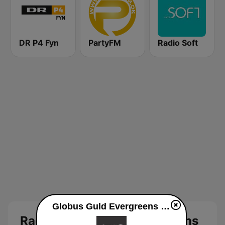
DR P4 Fyn
PartyFM
Radio Soft
Globus Guld Evergreens direkte
Radio Globus Guld Evergreens