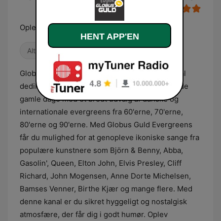
Oplev minderne...
HENT APP'EN
Alternativ / Indie
80'erne
Oldies
Globus Guld Evergreens er en dansk radiokanal
dedikeret til at bringe lytterne tilbage til de gode
gamle dage med et bredt udvalg af danske og
internationale evergreens fra 60'erne, 70'erne,
80'erne og 90'erne. Med Globus Guld Evergreens
får du mulighed for at genopleve ikoniske sange fra
populære kunstnere som Björn & Benny, Abba,
Gasolin', Queen, Elton John, Elvis Presley, Cliff
Richard, John Mogensen, Anne Dorte Michelsen,
Bamses Venner, Birthe Kjær og mange flere. Med
denne kanal er du sikret hyggeligt og nostalgisk
atmosfære, der får dig i godt humør. Oplev