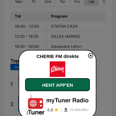
Man
Tir
Ons
Tor
Fre
Lør
Søn
Tid
Program
06:00 - 12:00
STEFAN CAZA
12:00 - 18:00
GILLES MARINO
18:00 - 00:00
Alexandre Lefort
CHERIE FM direkte
Tophits
Sidste 7 dage
Sidste 30 dage
Like a Prayer
1
HENT APP'EN
Mad'House
Soirée mondaine
2
Jazzorange