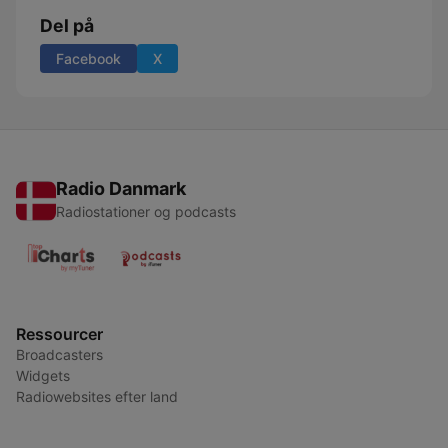
Del på
Facebook
X
Radio Danmark
Radiostationer og podcasts
Ressourcer
Broadcasters
Widgets
Radiowebsites efter land