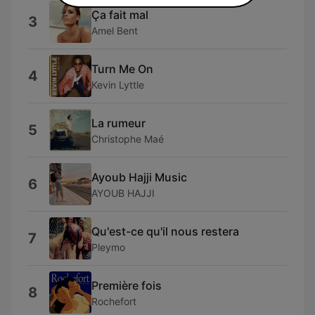
Ça fait mal
3
Amel Bent
Turn Me On
4
Kevin Lyttle
La rumeur
5
Christophe Maé
Ayoub Hajji Music
6
AYOUB HAJJI
Qu'est-ce qu'il nous restera
7
Pleymo
Première fois
8
Rochefort