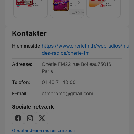
et
jupons
et
Cherie FM France
Cherie FM France - Episode 63
Cherie FM France
progresser
de
TRAFIC
25 Jul 2024
avec
l'histoire
de
le
Chérie
CNED
FM
Montpellier
Kontakter
Hjemmeside
https://www.cheriefm.fr/webradios/mur-
des-radios/cherie-fm
Adresse:
Chérie FM22 rue Boileau75016
Paris
Telefon:
01 40 71 40 00
E-mail:
cfmpromo@gmail.com
Sociale netværk
Opdater denne radioinformation