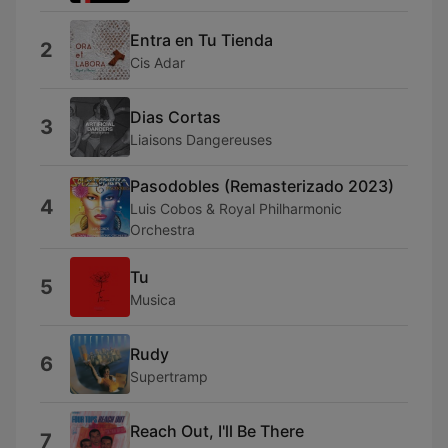
Entra en Tu Tienda
2
Cis Adar
Dias Cortas
3
Liaisons Dangereuses
Pasodobles (Remasterizado 2023)
4
Luis Cobos & Royal Philharmonic
Orchestra
Tu
5
Musica
Rudy
6
Supertramp
Reach Out, I'll Be There
7