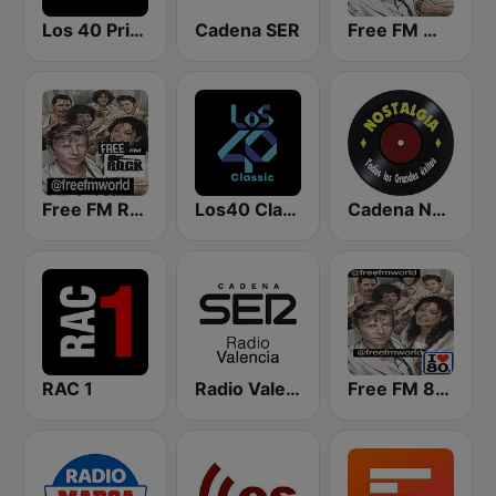
Los 40 Principales
Cadena SER
Free FM World
Free FM Rock
Los40 Classic
Cadena Nostalgia
RAC 1
Radio Valencia SER
Free FM 80s