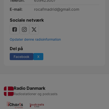
Telefon:
659423007
E-mail:
rocafmadrid@gmail.com
Sociale netværk
Opdater denne radioinformation
Del på
Facebook
X
Radio Danmark
Radiostationer og podcasts