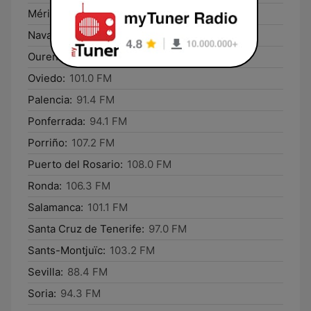
Mérida:
99.4 FM
Navacerrada:
103.3 FM
Ourense:
107.9 FM
Oviedo:
101.0 FM
Palencia:
91.4 FM
Ponferrada:
94.1 FM
Porriño:
107.2 FM
Puerto del Rosario:
108.0 FM
Ronda:
106.3 FM
Salamanca:
101.1 FM
Santa Cruz de Tenerife:
97.0 FM
Sants-Montjuïc:
103.2 FM
Sevilla:
88.4 FM
Soria:
94.3 FM