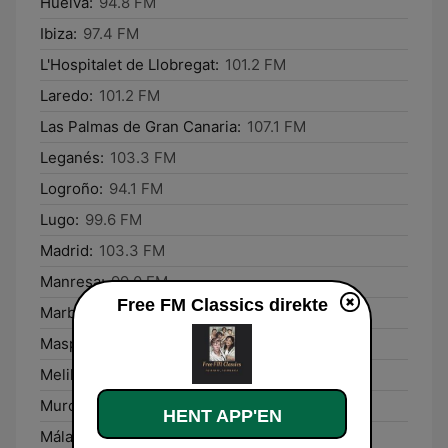
Huelva:
94.8 FM
Ibiza:
97.4 FM
L'Hospitalet de Llobregat:
101.2 FM
Laredo:
101.2 FM
Las Palmas de Gran Canaria:
107.1 FM
Leganés:
103.3 FM
Logroño:
94.1 FM
Lugo:
99.6 FM
Madrid:
103.3 FM
Manresa:
99.0 FM
Free FM Classics direkte
Marbella:
104.5 FM
Maspalomas:
104.5 FM
Melilla:
95.8 FM
Murcia:
97.3 FM
HENT APP'EN
Málaga:
94.7 FM