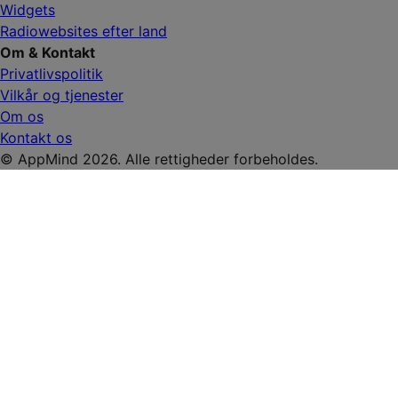
Widgets
Radiowebsites efter land
Om & Kontakt
Privatlivspolitik
Vilkår og tjenester
Om os
Kontakt os
© AppMind 2026. Alle rettigheder forbeholdes.