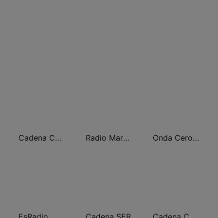
Cadena COPE
Radio Marca Nacional
Onda Cero Madrid
EsRadio
Cadena SER
Cadena COPE Madrid