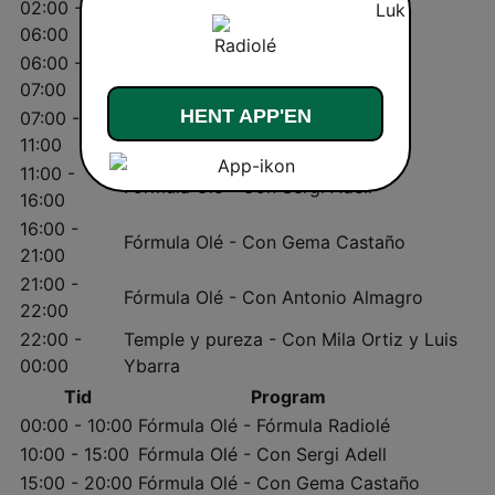
02:00 -
Fórmula Olé - Fórmula Radiolé
06:00
06:00 -
Fórmula Olé - Con Sergi Adell
07:00
HENT APP'EN
07:00 -
Café Olé - Con Joaquín Hurtado
11:00
11:00 -
Fórmula Olé - Con Sergi Adell
16:00
16:00 -
Fórmula Olé - Con Gema Castaño
21:00
21:00 -
Fórmula Olé - Con Antonio Almagro
22:00
22:00 -
Temple y pureza - Con Mila Ortiz y Luis
00:00
Ybarra
Tid
Program
00:00 - 10:00
Fórmula Olé - Fórmula Radiolé
10:00 - 15:00
Fórmula Olé - Con Sergi Adell
15:00 - 20:00
Fórmula Olé - Con Gema Castaño