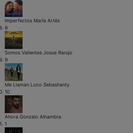
Imperfectos
María Artés
8
Somos Valientes
Josue Rarujo
9
Me Llaman Loco
Sebashanty
10
Ahora
Gonzalo Alhambra
1