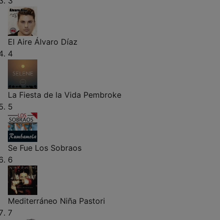
3
El Aire
Álvaro Díaz
4
La Fiesta de la Vida
Pembroke
5
Se Fue
Los Sobraos
6
Mediterráneo
Niña Pastori
7