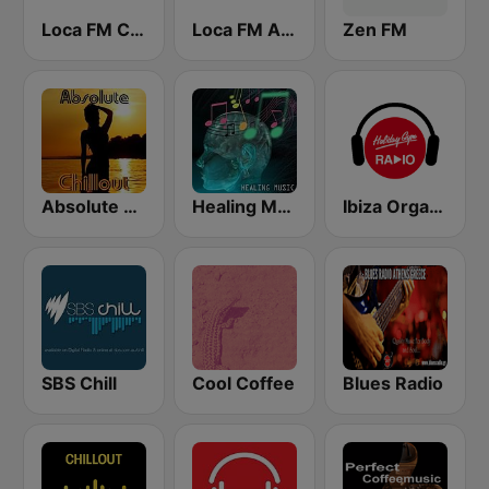
Loca FM Chill Out
Loca FM Ambient
Zen FM
Absolute Chillout
Healing Music
Ibiza Organica Dance
SBS Chill
Cool Coffee
Blues Radio