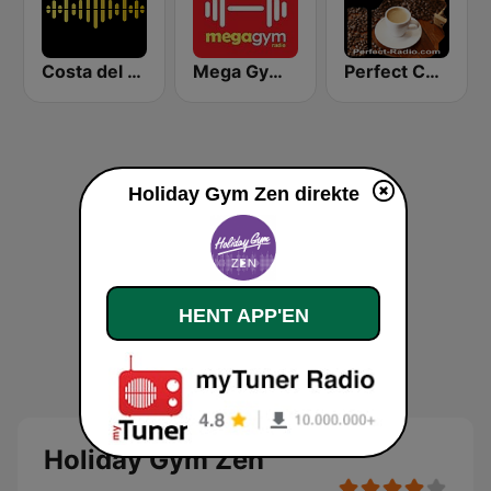
Costa del Mar Chillout
Mega Gym Radio
Perfect Coffeemusic
Holiday Gym Zen direkte
HENT APP'EN
Holiday Gym Zen