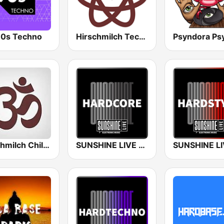
0s Techno
Hirschmilch Techno
Hirschmilch Chillout
SUNSHINE LIVE - Hardcore