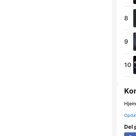
8
9
10
Kon
Hjem
Opdat
Del 