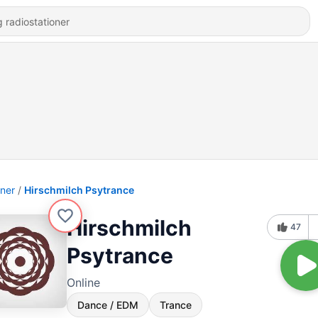
oner
Hirschmilch Psytrance
Hirschmilch
47
Psytrance
Online
Dance / EDM
Trance