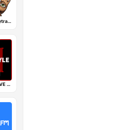
Psyndora Psytrance
SUNSHINE LIVE - Hardstyle