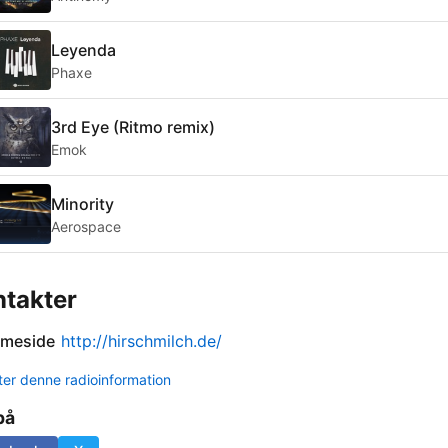
Leyenda
Phaxe
3rd Eye (Ritmo remix)
Emok
Minority
Aerospace
takter
meside
http://hirschmilch.de/
er denne radioinformation
på