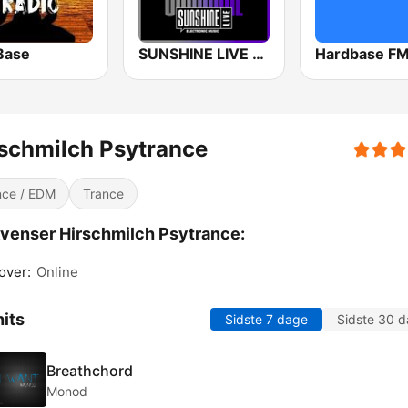
Base
SUNSHINE LIVE - Hardtechno
Hardbase F
schmilch Psytrance
ce / EDM
Trance
venser Hirschmilch Psytrance:
over:
Online
its
Sidste 7 dage
Sidste 30 
Breathchord
Monod