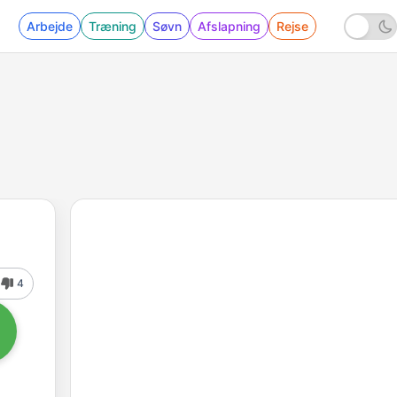
Arbejde
Træning
Søvn
Afslapning
Rejse
4