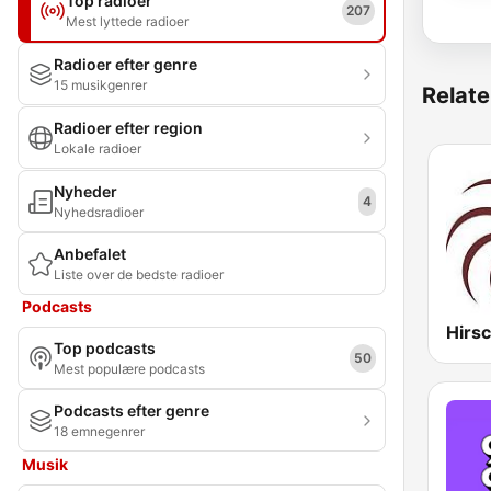
Top radioer
207
Mest lyttede radioer
Radioer efter genre
15 musikgenrer
Relate
Radioer efter region
Lokale radioer
Nyheder
4
Nyhedsradioer
Anbefalet
Liste over de bedste radioer
Podcasts
Top podcasts
50
Mest populære podcasts
Podcasts efter genre
18 emnegenrer
Musik