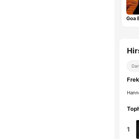
Goa 
Hir
Dan
Frek
Hann
Toph
1