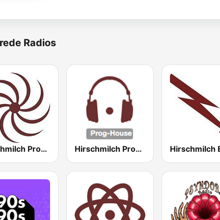
rede Radios
Hirschmilch Progressive
Hirschmilch Prog-House