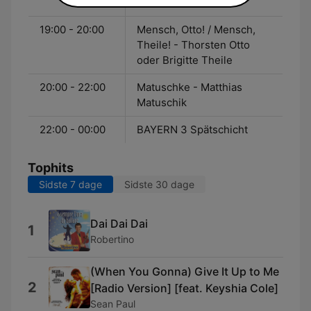
Theile
19:00 - 20:00
Mensch, Otto! / Mensch,
Theile! - Thorsten Otto
oder Brigitte Theile
20:00 - 22:00
Matuschke - Matthias
Matuschik
22:00 - 00:00
BAYERN 3 Spätschicht
Tophits
Sidste 7 dage
Sidste 30 dage
Dai Dai Dai
1
Robertino
(When You Gonna) Give It Up to Me
2
[Radio Version] [feat. Keyshia Cole]
Sean Paul