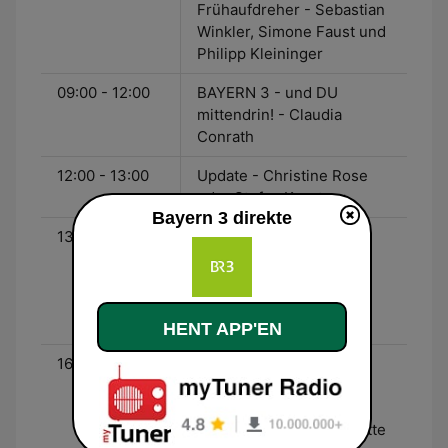
Frühaufdreher - Sebastian
Winkler, Simone Faust und
Philipp Kleininger
09:00 - 12:00
BAYERN 3 - und DU
mittendrin! - Claudia
Conrath
12:00 - 13:00
Update - Christine Rose
oder Stefan Kreutzer
Bayern 3 direkte
13:00 - 16:00
Hits, Hits, Hits für euren
Nachmittag - Katja
Wunderlich, Sascha
Seelemann oder Jerry
Gstöttner
HENT APP'EN
16:00 - 19:00
Die Zwei für euren
Feierabend - Roman
Roell/Corinna Theil oder
Axel Robert Müller/Brigitte