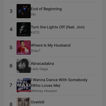
End of Beginning
3
Djo
Turn the Lights Off (feat. Jon)
4
KATO
Where Is My Husband
5
Shay7
Abracadabra
6
Lady Gaga
I Wanna Dance With Somebody
7
(Who Loves Me)
Whitney Houston
Overkill
8