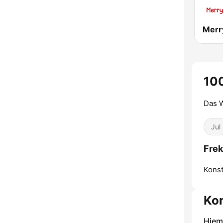
100
Das W
Jul
Frek
Konst
Kon
Hjem