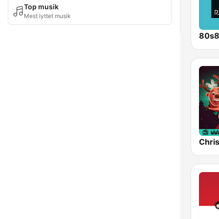
Top musik
Mest lyttet musik
80s
Chri