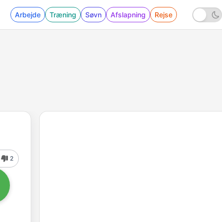
Arbejde
Træning
Søvn
Afslapning
Rejse
2