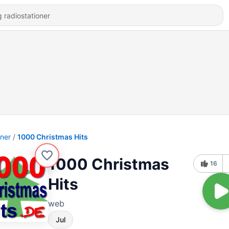
oner
1000 Christmas Hits
1000 Christmas
16
Hits
web
Jul