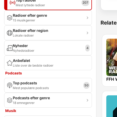
Top radioer
207
Mest lyttede radioer
Radioer efter genre
15 musikgenrer
Relate
Radioer efter region
Lokale radioer
Nyheder
4
Nyhedsradioer
Anbefalet
Liste over de bedste radioer
Podcasts
Top podcasts
50
Mest populære podcasts
Podcasts efter genre
18 emnegenrer
Musik