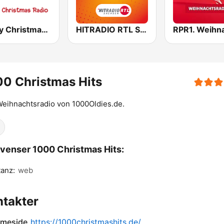
Merry Christmas Radio
HITRADIO RTL Schlager
0 Christmas Hits
eihnachtsradio von 1000Oldies.de.
venser 1000 Christmas Hits:
anz:
web
takter
meside
https://1000christmashits.de/