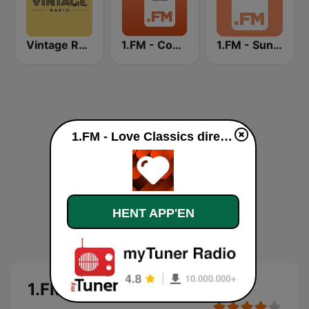
Vintage Radio
1.FM - Country Range
1.FM - Sunshine
1.FM - Love Classics direkte
HENT APP'EN
1.FM - Love Classics