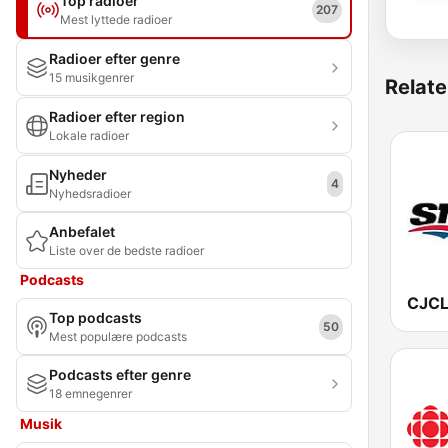
Top radioer
207
Mest lyttede radioer
Radioer efter genre
15 musikgenrer
Relate
Radioer efter region
Lokale radioer
Nyheder
4
Nyhedsradioer
Anbefalet
Liste over de bedste radioer
Podcasts
Top podcasts
50
Mest populære podcasts
Podcasts efter genre
18 emnegenrer
Musik