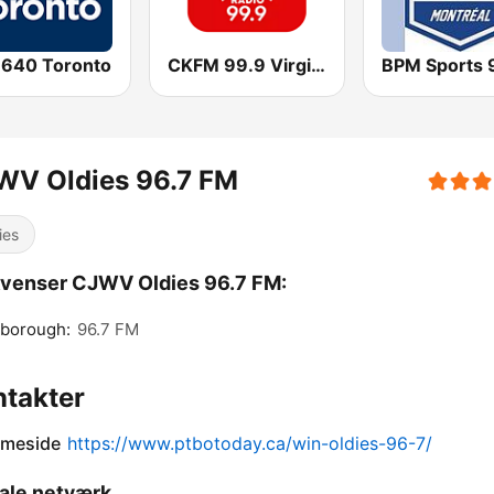
 640 Toronto
CKFM 99.9 Virgin Radio Toronto
WV Oldies 96.7 FM
ies
venser CJWV Oldies 96.7 FM:
rborough:
96.7 FM
takter
meside
https://www.ptbotoday.ca/win-oldies-96-7/
ale netværk