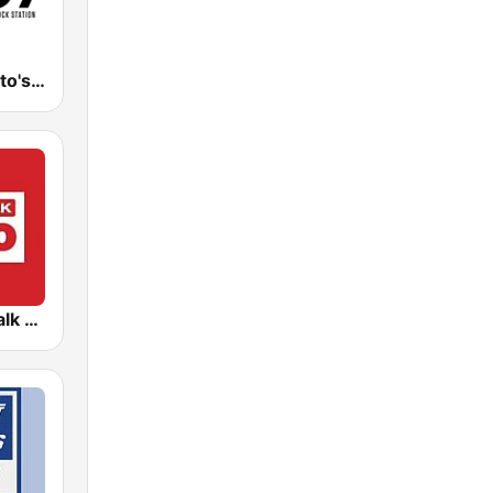
Q107 : Toronto's Rock Station (CILQ FM)
CFRB Newstalk 1010