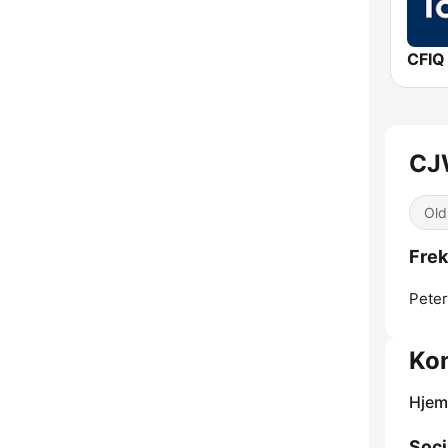
CFIQ
CJ
Old
Frek
Pete
Kon
Hjem
Soci