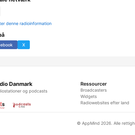
er denne radioinformation
på
cebook
X
dio Danmark
Ressourcer
Broadcasters
iostationer og podcasts
Widgets
Radiowebsites efter land
© AppMind 2026. Alle rettigh