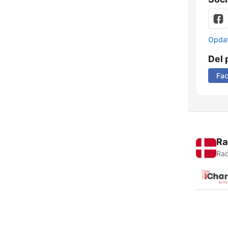
Opdat
Del 
Fa
Ra
Rad