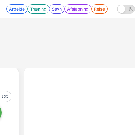
Arbejde
Træning
Søvn
Afslapning
Rejse
335