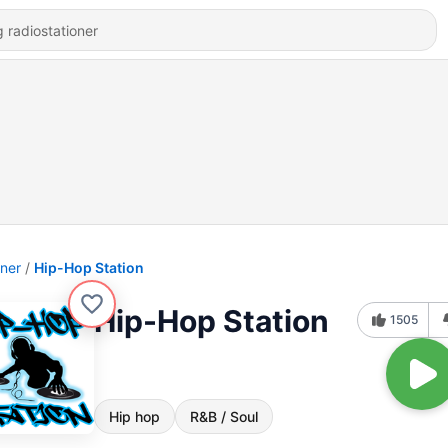
oner
Hip-Hop Station
Hip-Hop Station
1505
Hip hop
R&B / Soul