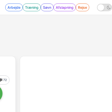
Arbejde
Træning
Søvn
Afslapning
Rejse
72