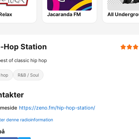
Relax
Jacaranda FM
-Hop Station
est of classic hip hop
 hop
R&B / Soul
takter
meside
https://zeno.fm/hip-hop-station/
er denne radioinformation
på