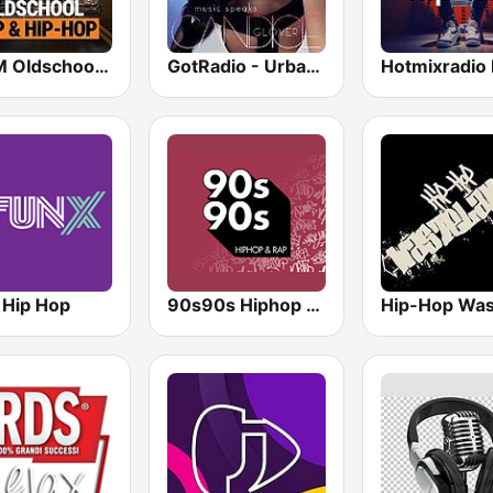
bigFM Oldschool Rap & Hip-Hop
GotRadio - Urban Lounge
 Hip Hop
90s90s Hiphop & Rap