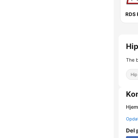
RDS 
Hip
The b
Hip
Kon
Hjem
Opdat
Del 