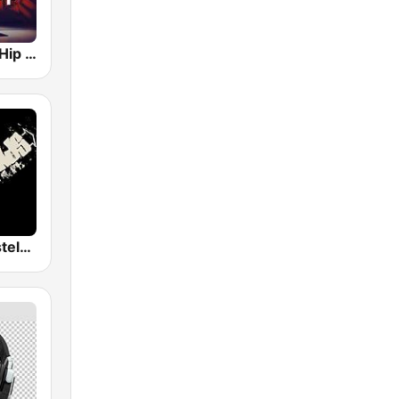
Hotmixradio Hip Hop
Hip-Hop Wastelands