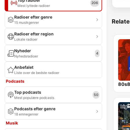
Top radioer
206
Mest lyttede radioer
Radioer efter genre
Relate
15 musikgenrer
Radioer efter region
Lokale radioer
Nyheder
4
Nyhedsradioer
Anbefalet
Liste over de bedste radioer
Podcasts
80s8
Top podcasts
50
Mest populære podcasts
Podcasts efter genre
18 emnegenrer
Musik