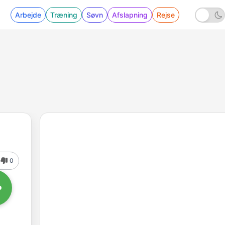
Arbejde
Træning
Søvn
Afslapning
Rejse
0