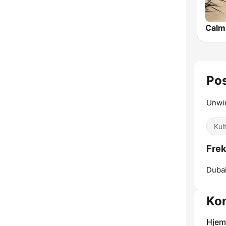
Pos
Unwin
Kul
Frek
Dubai
Kon
Hjem