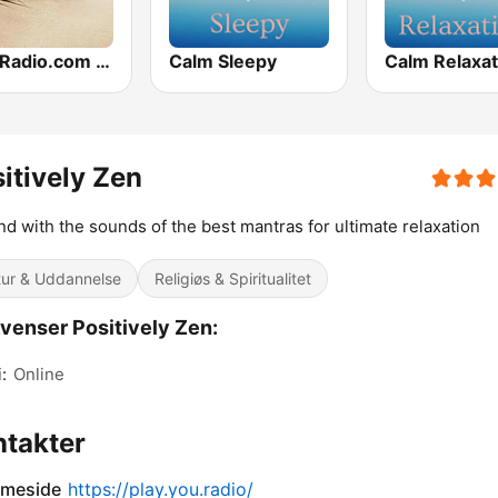
CalmRadio.com - Zen
Calm Sleepy
Calm Relaxat
itively Zen
d with the sounds of the best mantras for ultimate relaxation
tur & Uddannelse
Religiøs & Spiritualitet
venser Positively Zen:
:
Online
takter
meside
https://play.you.radio/