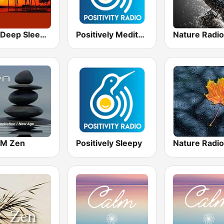
24/7 Deep Sleep Music Relaxing Music Insomnia Sleep Relaxing Music Study Sleep Meditation
Positively Meditation
FM Zen
Positively Sleepy
Nature Radio