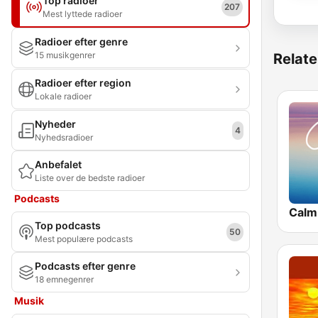
Top radioer
207
Mest lyttede radioer
Radioer efter genre
15 musikgenrer
Relate
Radioer efter region
Lokale radioer
Nyheder
4
Nyhedsradioer
Anbefalet
Liste over de bedste radioer
Podcasts
Calm
Top podcasts
50
Mest populære podcasts
Podcasts efter genre
18 emnegenrer
Musik