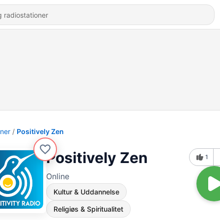
oner
Positively Zen
Positively Zen
1
Online
Kultur & Uddannelse
Religiøs & Spiritualitet