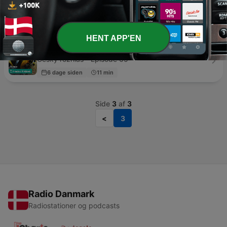
Bird Sounds
BirdSounds.com - Episode 226
04 aug. 2025
131 min
HENT APP'EN
Techno
Český rozhlas - Episode 65
6 dage siden
11 min
Side
3
af
3
<
3
Radio Danmark
Radiostationer og podcasts