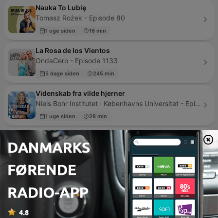
Nauka To Lubię
Tomasz Rożek - Episode 80
1 uge siden
16 min
La Rosa de los Vientos
OndaCero - Episode 1133
5 dage siden
245 min
Videnskab fra vilde hjerner
Niels Bohr Institutet · Københavns Universitet - Episode 82
1 uge siden
28 min
Mythos
Lauge Hendriksen og Sophus Helle - Episode 16
3 uger siden
39 min
Samtaler der forandrer
Malene Akpuaka Brandt Andersen - Episode 10
09 mar. 2020
44 min