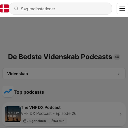
De Bedste Videnskab Podcasts
40
Videnskab
Top podcasts
The VHF DX Podcast
VHF DX Podcast - Episode 26
2 uger siden
64 min