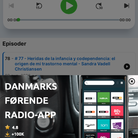
00:00
00:00
Episoder
-
78
# 77 - Heridas de la infancia y codependencia: el
origen de mi trastorno mental - Sandra Vadell
Christiansen
02 aug. 2026
-
77
#76 - La comisionada de Salud Mental: El gobierno
también lucha por una salud mental más humana -
Belén González Callado
26 jul. 2026
-
76
# 75 - Comunicación no violenta y escucha activa:
reconstruir el vínculo con tu ser querido
19 jul. 2026