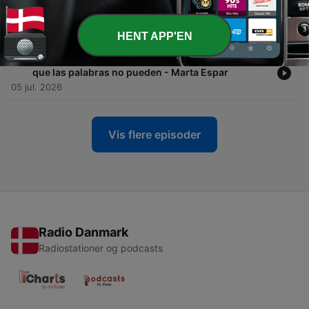
-
75
#74 - TDAH: no es falta de atención, es
neurodivergencia
12 jul. 2026
HENT APP'EN
-
74
#73 - Bailar el sufrimiento: cuando el arte dice lo
que las palabras no pueden - Marta Espar
05 jul. 2026
Vis flere episoder
Radio Danmark
Radiostationer og podcasts