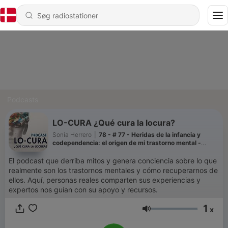
Podcasts
LO-CURA ¿Qué cura la locura?
Sonia Herrero
|
78 - # 77 - Heridas de la infancia y
codependencia: el origen de mi trastorno mental -
Sandra Vadell Christiansen
El podcast que derriba mitos y genera conciencia sobre lo que
realmente son los trastornos mentales y cómo recuperarnos de
ellos. Aquí, personas reales comparten sus experiencias y
expertos nos guían con su apoyo y recursos.
1
x
Lydstyrke