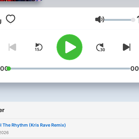
Lydstyrke
:00
00
er
l The Rhythm (Kris Rave Remix)
 2026