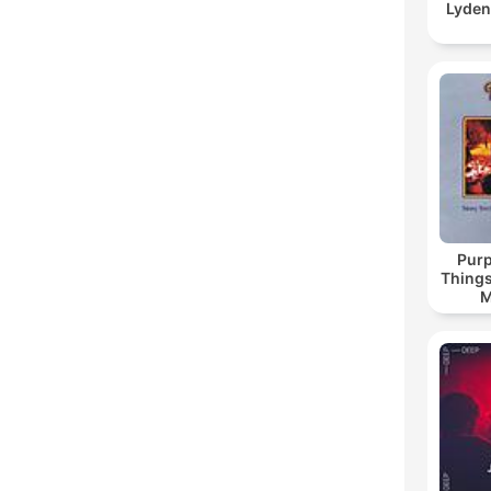
Lyden
Purp
Things
M