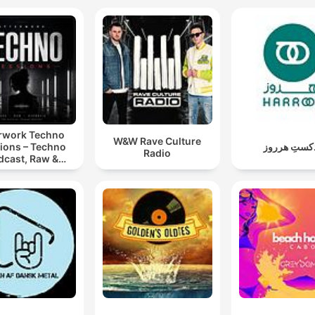
rwork Techno
W&W Rave Culture
ions – Techno
دکستِ هرروز
Radio
dcast, Raw &
notic Techno
Mixes