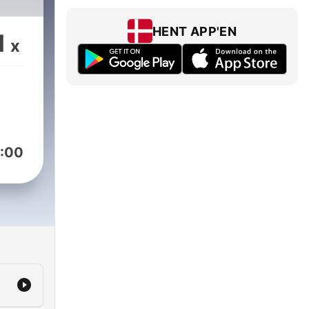
HENT APP'EN
1
x
:00