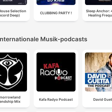
House Selection
Sleep Anchor: 
CLUBBING PARTY !
ecord Deep)
Healing Freq
Internationale Musik-podcasts
morrowland
Kafa Radyo Podcast
David Guet
iendship Mix