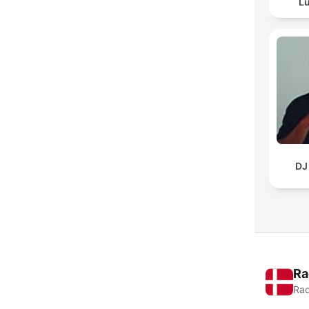
Lu
DJ
Ra
Rad