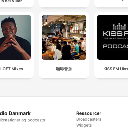
is del Villar
 LOFT Mixes
咖啡音乐
KISS FM Ukr
dio Danmark
Ressourcer
Broadcasters
iostationer og podcasts
Widgets