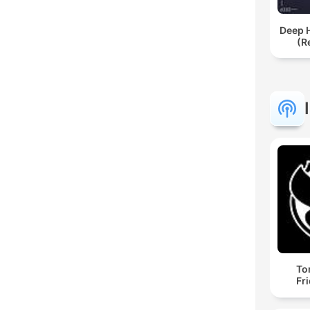
Deep 
(R
To
Fr