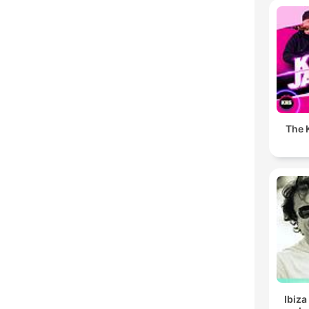
The K
Ibiza