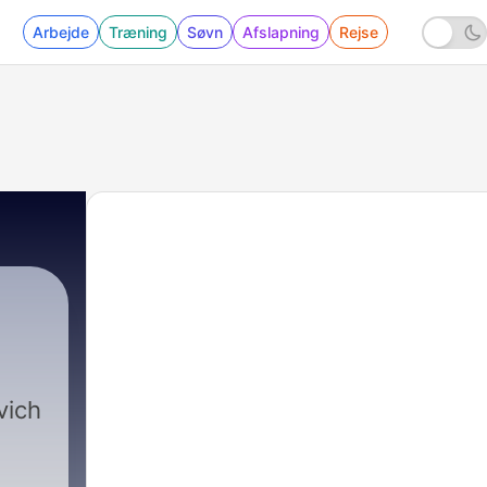
Arbejde
Træning
Søvn
Afslapning
Rejse
vich