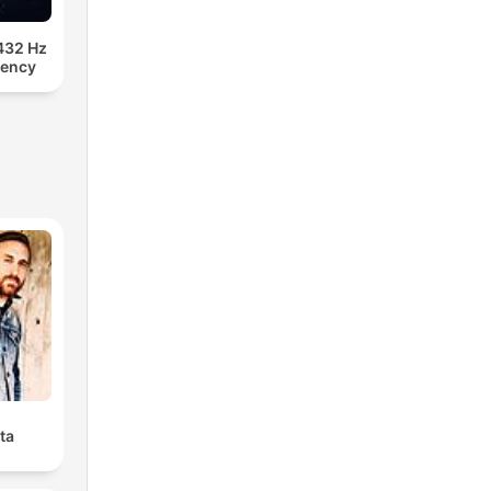
432 Hz
uency
ta