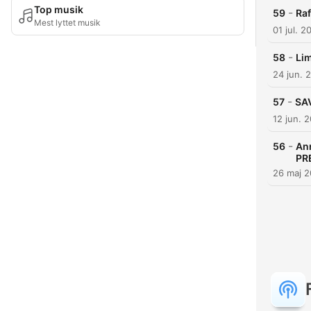
Top musik
-
59
Ra
Mest lyttet musik
01 jul. 2
-
58
Lim
24 jun. 
-
57
SA
12 jun. 
-
56
Ann
PR
26 maj 