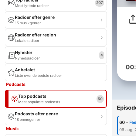
207
Mest lyttede radioer
Radioer efter genre
15 musikgenrer
Radioer efter region
Lokale radioer
Nyheder
4
Nyhedsradioer
00
Anbefalet
Liste over de bedste radioer
Podcasts
Top podcasts
50
Mest populære podcasts
Episod
Podcasts efter genre
18 emnegenrer
-
60
Fee
Musik
06 aug.