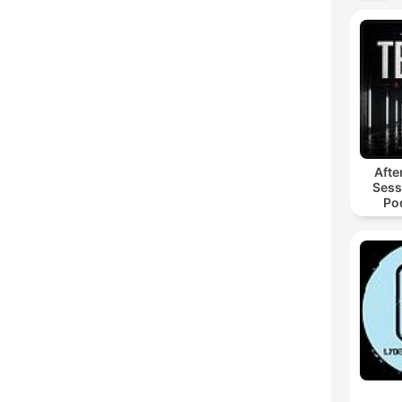
Afte
Sess
Po
Hyp