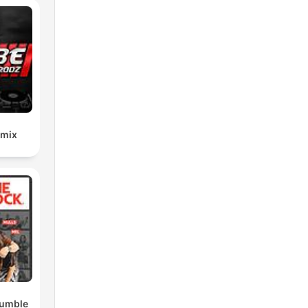
emix
Rumble