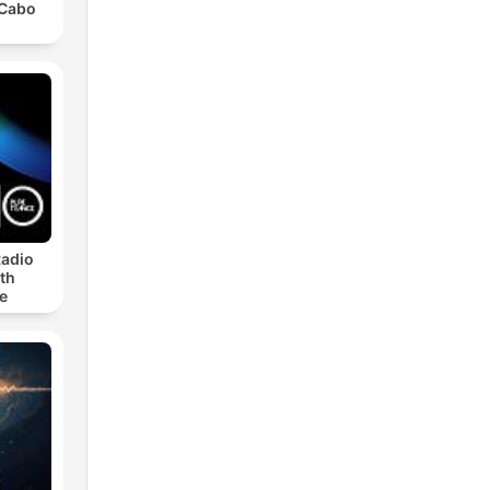
 Cabo
Radio
th
e